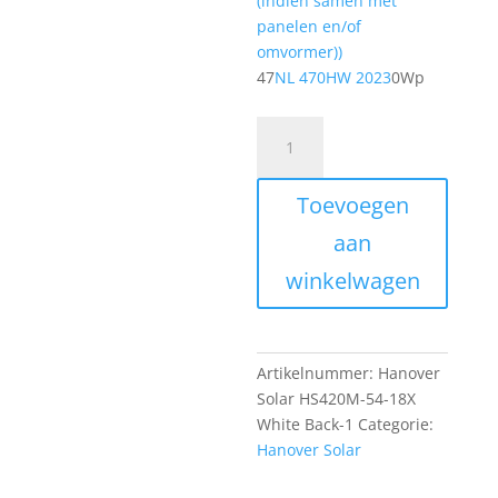
(indien samen met
€88,00.
panelen en/of
omvormer))
47
NL 470HW 2023
0Wp
Hanover
Solar
HS470M-
Toevoegen
60-
18X
aan
White
winkelwagen
Back
aantal
Artikelnummer:
Hanover
Solar HS420M-54-18X
White Back-1
Categorie:
Hanover Solar