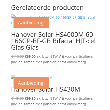
Gerelateerde producten
Aanbieding!
Hanover Solar HS4000M-60-
166GP-BF-GB Bifacial HJT-cel
Glas-Glas
Oorspronkelijke
Huidige
€
110,00
€
69,00
ex. btw. BTW Vrij voor particulieren
prijs
prijs
(indien samen met panelen en/of omvormer))
was:
is:
€110,00.
€69,00.
Aanbieding!
Hanover Solar HS430M
Oorspronkelijke
Huidige
€
145,00
€
99,80
ex. btw. BTW Vrij voor particulieren
prijs
prijs
(indien samen met panelen en/of omvormer))
was:
is: