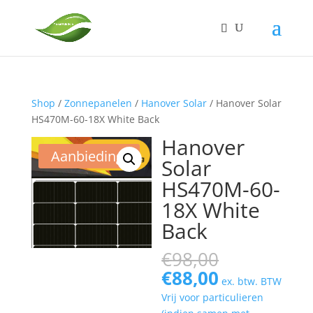
Shop
/
Zonnepanelen
/
Hanover Solar
/ Hanover Solar
HS470M-60-18X White Back
Hanover
Aanbieding!
Solar
HS470M-60-
18X White
Back
Oorspronk
€
98,00
prijs
Huidige
€
88,00
ex. btw. BTW
was:
prijs
Vrij voor particulieren
€98,00.
is: