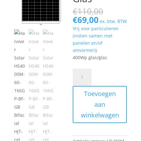
Oorspron
€
110,00
prijs
Huidige
€
69,00
ex. btw. BTW
was:
prijs
Vrij voor particulieren
€110,00.
is:
(indien samen met
€69,00.
panelen en/of
omvormer))
400Wp glas/glas
Hanover
Solar
HS4000M-
Toevoegen
60-
166GP-
aan
BF-
winkelwagen
GB
Bifacial
HJT-
cel