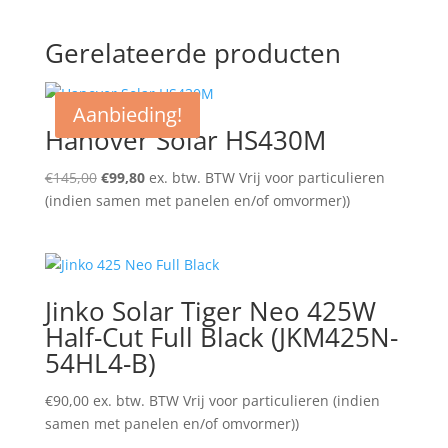
Gerelateerde producten
Aanbieding!
Hanover Solar HS430M
Oorspronkelijke
Huidige
€
145,00
€
99,80
ex. btw. BTW Vrij voor particulieren
prijs
prijs
(indien samen met panelen en/of omvormer))
was:
is:
€145,00.
€99,80.
Jinko Solar Tiger Neo 425W
Half-Cut Full Black (JKM425N-
54HL4-B)
€
90,00
ex. btw. BTW Vrij voor particulieren (indien
samen met panelen en/of omvormer))