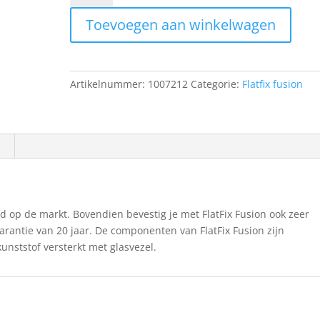
Winddeflector
Toevoegen aan winkelwagen
achter
1900
aantal
Artikelnummer:
1007212
Categorie:
Flatfix fusion
tijd op de markt. Bovendien bevestig je met FlatFix Fusion ook zeer
arantie van 20 jaar. De componenten van FlatFix Fusion zijn
nststof versterkt met glasvezel.