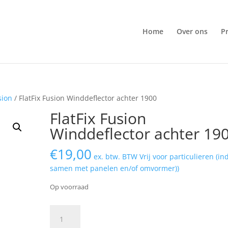
Home
Over ons
P
usion
/ FlatFix Fusion Winddeflector achter 1900
FlatFix Fusion
Winddeflector achter 19
€
19,00
ex. btw. BTW Vrij voor particulieren (in
samen met panelen en/of omvormer))
Op voorraad
FlatFix
Fusion