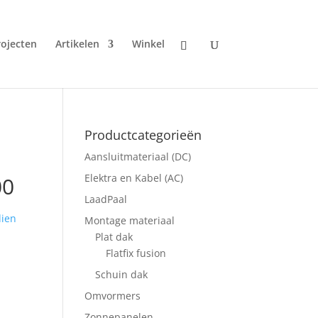
rojecten
Artikelen
Winkel
Productcategorieën
Aansluitmateriaal (DC)
Elektra en Kabel (AC)
00
LaadPaal
dien
Montage materiaal
Plat dak
Flatfix fusion
Schuin dak
Omvormers
Zonnepanelen