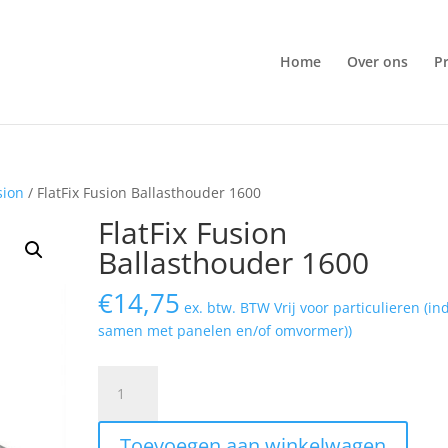
Home
Over ons
P
usion
/ FlatFix Fusion Ballasthouder 1600
FlatFix Fusion
Ballasthouder 1600
€
14,75
ex. btw. BTW Vrij voor particulieren (in
samen met panelen en/of omvormer))
FlatFix
Fusion
Ballasthouder
Toevoegen aan winkelwagen
1600