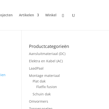
rojecten
Artikelen
Winkel
Productcategorieën
Aansluitmateriaal (DC)
Elektra en Kabel (AC)
LaadPaal
dien
Montage materiaal
Plat dak
Flatfix fusion
Schuin dak
Omvormers
Zonnepanelen