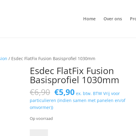
Home
Over ons
Pr
usion
/ Esdec FlatFix Fusion Basisprofiel 1030mm
Esdec FlatFix Fusion
Basisprofiel 1030mm
Oorspronkelijke
Huidige
€
6,90
€
5,90
ex. btw. BTW Vrij voor
prijs
prijs
particulieren (indien samen met panelen en/of
was:
is:
omvormer))
€6,90.
€5,90.
Op voorraad
Esdec