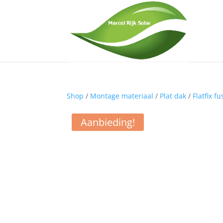
Shop
/
Montage materiaal
/
Plat dak
/
Flatfix f
Aanbieding!