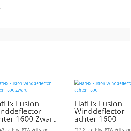
e
atFix Fusion
FlatFix Fusion
nddeflector
Winddeflector
hter 1600 Zwart
achter 1600
43
ex. btw. BTW Vrij voor
€
12,21
ex. btw. BTW Vrij voor