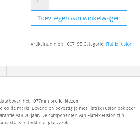
FlatFix
Fusion
Toevoegen aan winkelwagen
Basisprofiel
1030mm
aantal
Artikelnummer:
1007195
Categorie:
Flatfix fusion
daarboven het 1077mm profiel kiezen.
tijd op de markt. Bovendien bevestig je met FlatFix Fusion ook zeer
arantie van 20 jaar. De componenten van FlatFix Fusion zijn
nststof versterkt met glasvezel.