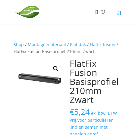
Shop
/
Montage materiaal
/
Plat dak
/
Flatfix fusion
/
FlatFix Fusion Basisprofiel 210mm Zwart
FlatFix
Fusion
Basisprofiel
210mm
Zwart
€
5,24
ex. btw. BTW
Vrij voor particulieren
(indien samen met
panelen en/of