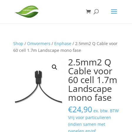
Shop
/
Omvormers
/
Enphase
/ 2.5mm2 Q Cable voor
60 cell 1.7m Landscape mono fase
2.5mm2 Q
Cable voor
60 cell 1.7m
Landscape
mono fase
€
24,90
ex. btw. BTW
Vrij voor particulieren
(indien samen met
panelen en/of