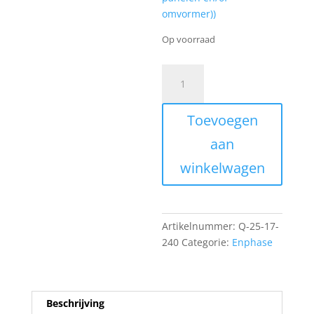
omvormer))
Op voorraad
2.5mm2
Q
Cable
Toevoegen
voor
60
aan
cell
winkelwagen
1.7m
Landscape
mono
fase
Artikelnummer:
Q-25-17-
aantal
240
Categorie:
Enphase
Beschrijving