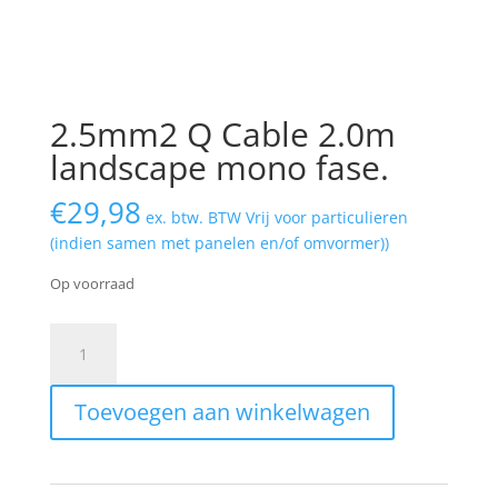
2.5mm2 Q Cable 2.0m
landscape mono fase.
€
29,98
ex. btw. BTW Vrij voor particulieren
(indien samen met panelen en/of omvormer))
Op voorraad
2.5mm2
Q
Cable
Toevoegen aan winkelwagen
2.0m
landscape
mono
fase.