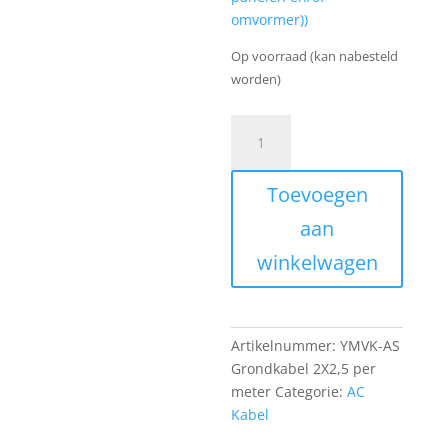
omvormer))
Op voorraad (kan nabesteld
worden)
YMVK-
AS
Grondkabel
Toevoegen
2X2,5
met
aan
aardevlecht
winkelwagen
per
meter
aantal
Artikelnummer:
YMVK-AS
Grondkabel 2X2,5 per
meter
Categorie:
AC
Kabel