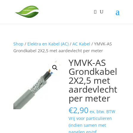
Shop
/
Elektra en Kabel (AC)
/
AC Kabel
/ YMVK-AS
Grondkabel 2X2,5 met aardevlecht per meter
YMVK-AS
Grondkabel
2X2,5 met
aardevlecht
per meter
€
2,90
ex. btw. BTW
Vrij voor particulieren
(indien samen met
panelen en/of