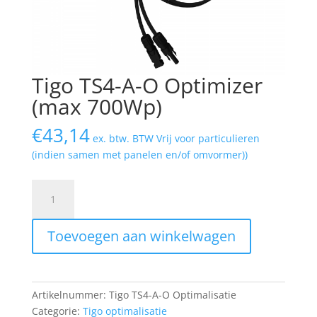
Tigo TS4-A-O Optimizer
(max 700Wp)
€
43,14
ex. btw. BTW Vrij voor particulieren
(indien samen met panelen en/of omvormer))
Tigo
TS4-
A-
Toevoegen aan winkelwagen
O
Optimizer
(max
700Wp)
Artikelnummer:
Tigo TS4-A-O Optimalisatie
aantal
Categorie:
Tigo optimalisatie