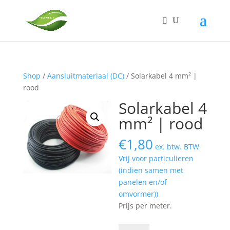
Shop
/
Aansluitmateriaal (DC)
/ Solarkabel 4 mm² |
rood
Solarkabel 4
mm² | rood
€
1,80
ex. btw. BTW
Vrij voor particulieren
(indien samen met
panelen en/of
omvormer))
Prijs per meter.
Solarkabel