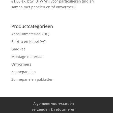
€
1,00
ex. btw. BTW Vrij voor particulieren (indien
samen met panelen en/of omvormer))
Productcategorieën
Aansluitmateriaal (DC)
Elektra en Kabel (AC)
LaadPaal
Montage materiaal
Omvormers
Zonnepanelen
Zonnepanelen pakketten
Algemene voorwaarden
verzenden & retourneren