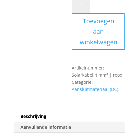
4
mm²
Toevoegen
|
rood
aan
aantal
winkelwagen
Artikelnummer:
Solarkabel 4 mm² | rood
Categorie:
Aansluitmateriaal (DC)
Beschrijving
Aanvullende informatie