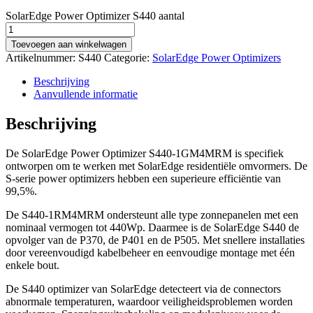
SolarEdge Power Optimizer S440 aantal
Toevoegen aan winkelwagen
Artikelnummer:
S440
Categorie:
SolarEdge Power Optimizers
Beschrijving
Aanvullende informatie
Beschrijving
De SolarEdge Power Optimizer S440-1GM4MRM is specifiek
ontworpen om te werken met SolarEdge residentiële omvormers. De
S-serie power optimizers hebben een superieure efficiëntie van
99,5%.
De S440-1RM4MRM ondersteunt alle type zonnepanelen met een
nominaal vermogen tot 440Wp. Daarmee is de SolarEdge S440 de
opvolger van de P370, de P401 en de P505. Met snellere installaties
door vereenvoudigd kabelbeheer en eenvoudige montage met één
enkele bout.
De S440 optimizer van SolarEdge detecteert via de connectors
abnormale temperaturen, waardoor veiligheidsproblemen worden