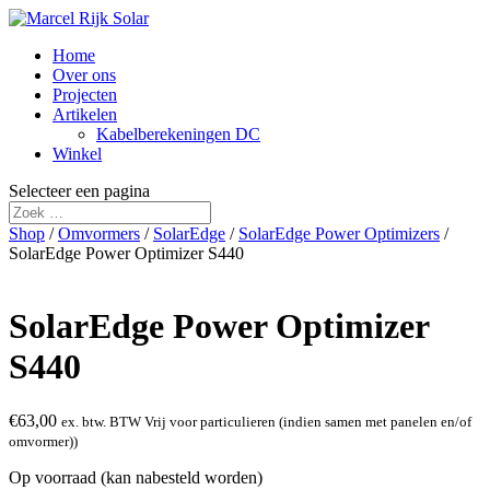
Home
Over ons
Projecten
Artikelen
Kabelberekeningen DC
Winkel
Selecteer een pagina
Shop
/
Omvormers
/
SolarEdge
/
SolarEdge Power Optimizers
/
SolarEdge Power Optimizer S440
SolarEdge Power Optimizer
S440
€
63,00
ex. btw. BTW Vrij voor particulieren (indien samen met panelen en/of
omvormer))
Op voorraad (kan nabesteld worden)