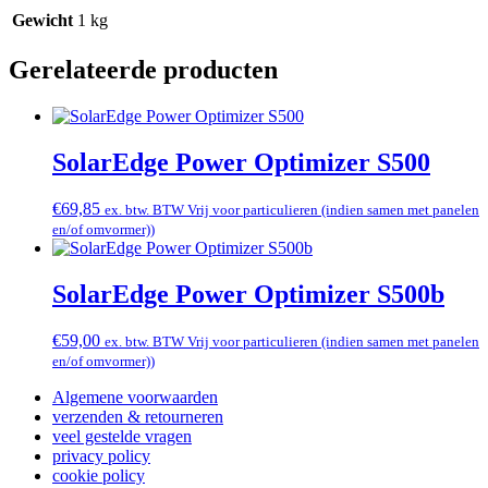
Gewicht
1 kg
Gerelateerde producten
SolarEdge Power Optimizer S500
€
69,85
ex. btw. BTW Vrij voor particulieren (indien samen met panelen
en/of omvormer))
SolarEdge Power Optimizer S500b
€
59,00
ex. btw. BTW Vrij voor particulieren (indien samen met panelen
en/of omvormer))
Algemene voorwaarden
verzenden & retourneren
veel gestelde vragen
privacy policy
cookie policy