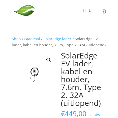
Shop
/
LaadPaal
/
SolarEdge lader
/ SolarEdge EV
lader, kabel en houder, 7.6m, Type 2, 32A (uitlopend)
SolarEdge
EV lader,
kabel en
houder,
7.6m, Type
2, 32A
(uitlopend)
€
449,00
ex. btw.