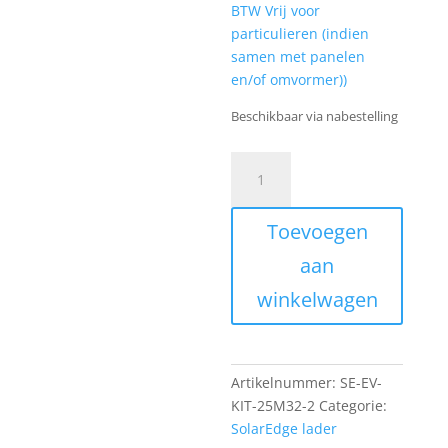
BTW Vrij voor
particulieren (indien
samen met panelen
en/of omvormer))
Beschikbaar via nabestelling
SolarEdge
EV
lader,
Toevoegen
kabel
en
aan
houder,
winkelwagen
7.6m,
Type
2,
32A
Artikelnummer:
SE-EV-
(uitlopend)
KIT-25M32-2
Categorie:
aantal
SolarEdge lader