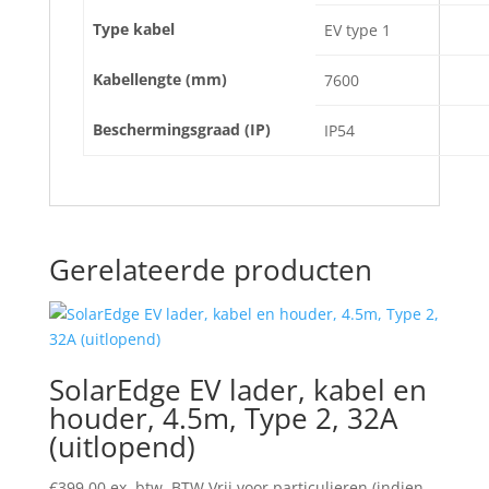
Type kabel
EV type 1
Kabellengte (mm)
7600
Beschermingsgraad (IP)
IP54
Gerelateerde producten
SolarEdge EV lader, kabel en
houder, 4.5m, Type 2, 32A
(uitlopend)
€
399,00
ex. btw. BTW Vrij voor particulieren (indien