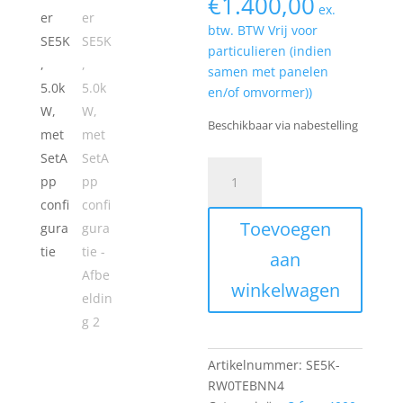
€
1.400,00
ex.
btw. BTW Vrij voor
particulieren (indien
samen met panelen
en/of omvormer))
Beschikbaar via nabestelling
SolarEdge
3PH
Omvormer
Toevoegen
SE5K,
5.0kW,
aan
met
winkelwagen
SetApp
configuratie
aantal
Artikelnummer:
SE5K-
RW0TEBNN4