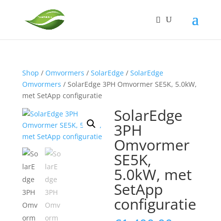
Shop
/
Omvormers
/
SolarEdge
/
SolarEdge
Omvormers
/ SolarEdge 3PH Omvormer SE5K, 5.0kW,
met SetApp configuratie
SolarEdge
3PH
Omvormer
SE5K,
5.0kW, met
SetApp
configuratie