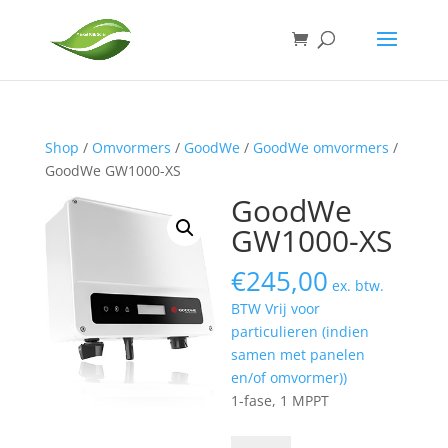
Shop
/
Omvormers
/
GoodWe
/
GoodWe omvormers
/
GoodWe GW1000-XS
GoodWe
GW1000-XS
€
245,00
ex. btw.
BTW Vrij voor
particulieren (indien
samen met panelen
en/of omvormer))
1-fase, 1 MPPT
GoodWe