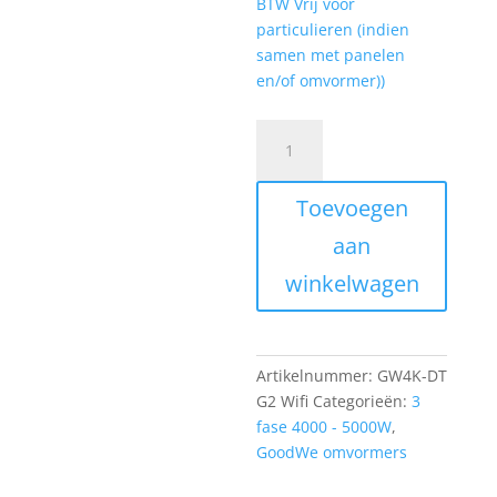
BTW Vrij voor
particulieren (indien
samen met panelen
en/of omvormer))
GoodWe
GW4K-
DT,
Toevoegen
3-
Fase,
aan
2
winkelwagen
MPPT,
incl.
WIFI
&
Artikelnummer:
GW4K-DT
DC
G2 Wifi
Categorieën:
3
Switch
fase 4000 - 5000W
,
aantal
GoodWe omvormers