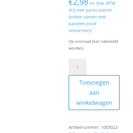
€
2,98
ex. btw. BTW
Vrij voor particulieren
(indien samen met
panelen en/of
omvormer))
Op voorraad (kan nabesteld
worden)
Esdec
FlatFix
Universele
Toevoegen
middenklem
met
aan
vereffening
winkelwagen
(ZWART)
aantal
Artikelnummer:
1003022-