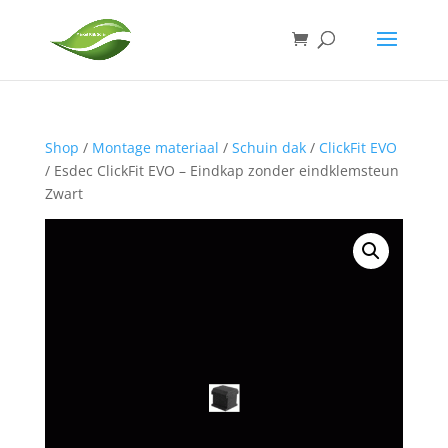
Shop
/
Montage materiaal
/
Schuin dak
/
ClickFit EVO
/ Esdec ClickFit EVO – Eindkap zonder eindklemsteun
Zwart