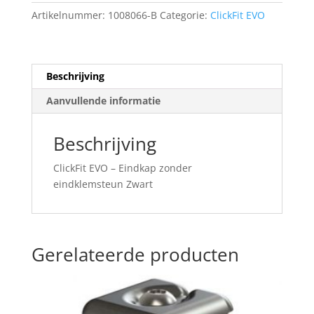
eindklemsteun
Artikelnummer:
1008066-B
Categorie:
ClickFit EVO
Zwart
aantal
Beschrijving
Aanvullende informatie
Beschrijving
ClickFit EVO – Eindkap zonder
eindklemsteun Zwart
Gerelateerde producten