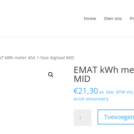
Home
Over ons
P
T kWh meter 45A 1-fase digitaal MID
EMAT kWh mete
MID
€
21,30
ex. btw. BTW Vri
en/of omvormer))
EMAT
Toevoegen
kWh
meter
45A