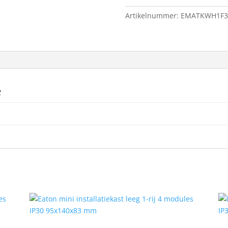
1-
Artikelnummer:
EMATKWH1F3
fase
digitaal
MID
aantal
e