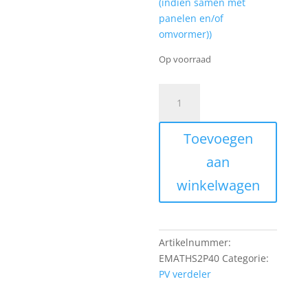
(indien samen met
panelen en/of
omvormer))
Op voorraad
EMAT
hoofdschakelaar
2-
Toevoegen
polig
40A,
aan
2
winkelwagen
modules
breed.
aantal
Artikelnummer:
EMATHS2P40
Categorie:
PV verdeler