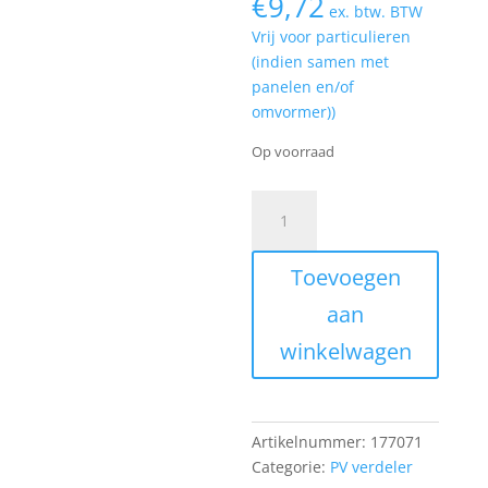
€
9,72
ex. btw. BTW
Vrij voor particulieren
(indien samen met
panelen en/of
omvormer))
Op voorraad
Eaton
mini
installatiekast
Toevoegen
leeg
1-
aan
rij
winkelwagen
2
modules
IP30
53x140x83
Artikelnummer:
177071
mm
Categorie:
PV verdeler
aantal