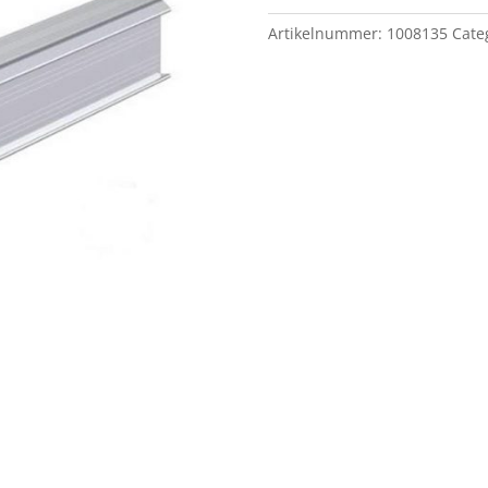
5770
Artikelnummer:
1008135
Cate
mm
aantal