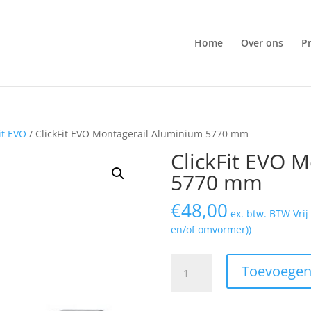
Home
Over ons
P
it EVO
/ ClickFit EVO Montagerail Aluminium 5770 mm
ClickFit EVO 
5770 mm
€
48,00
ex. btw. BTW Vri
en/of omvormer))
ClickFit
Toevoegen
EVO
Montagerail
Aluminium