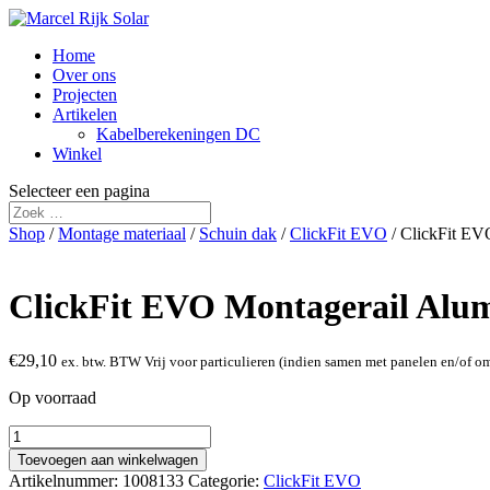
Home
Over ons
Projecten
Artikelen
Kabelberekeningen DC
Winkel
Selecteer een pagina
Shop
/
Montage materiaal
/
Schuin dak
/
ClickFit EVO
/ ClickFit E
ClickFit EVO Montagerail Al
€
29,10
ex. btw. BTW Vrij voor particulieren (indien samen met panelen en/of o
Op voorraad
ClickFit
EVO
Toevoegen aan winkelwagen
Montagerail
Artikelnummer:
1008133
Categorie:
ClickFit EVO