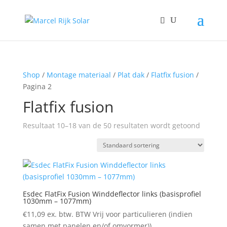
Shop
/
Montage materiaal
/
Plat dak
/
Flatfix fusion
/
Pagina 2
Flatfix fusion
Resultaat 10–18 van de 50 resultaten wordt getoond
Esdec FlatFix Fusion Winddeflector links (basisprofiel
1030mm – 1077mm)
€
11,09
ex. btw. BTW Vrij voor particulieren (indien
samen met panelen en/of omvormer))