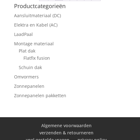
Productcategorieën
Aansluitmateriaal (DC)
Elektra en Kabel (AC)
LaadPaal
Montage materiaal
Plat dak
Flatfix fusion
Schuin dak
Omvormers
Zonnepanelen
Zonnepanelen pakketten
Algemene voorwaarden
verzenden & retourneren
veel gestelde vragen
privacy policy